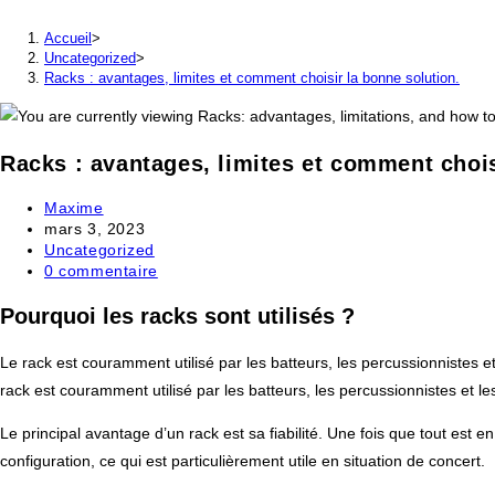
Accueil
>
Uncategorized
>
Racks : avantages, limites et comment choisir la bonne solution.
Racks : avantages, limites et comment chois
Auteur/autrice
Maxime
de
Publication
mars 3, 2023
la
publiée :
Post
Uncategorized
publication :
category:
Commentaires
0 commentaire
de
la
Pourquoi les racks sont utilisés ?
publication :
Le rack est couramment utilisé par les batteurs, les percussionnistes et 
rack est couramment utilisé par les batteurs, les percussionnistes et les
Le principal avantage d’un rack est sa fiabilité. Une fois que tout est 
configuration, ce qui est particulièrement utile en situation de concert.