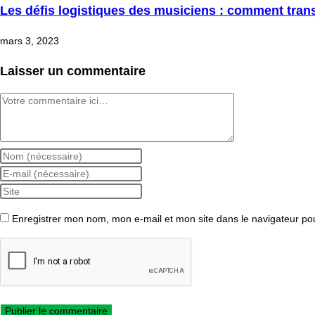
Les défis logistiques des musiciens : comment trans
mars 3, 2023
Laisser un commentaire
Comment
Enter
your
Enter
name
your
Saisir
or
email
l’URL
Enregistrer mon nom, mon e-mail et mon site dans le navigateur p
username
address
de
to
to
votre
comment
comment
site
(facultatif)