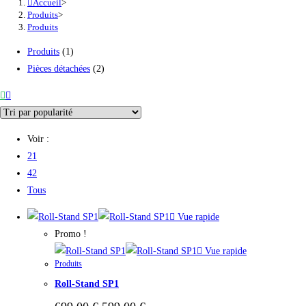
Accueil
>
Produits
>
Produits
1
Produits
1
produit
2
Pièces détachées
2
produits
Voir :
21
42
Tous
Vue rapide
Promo !
Vue rapide
Produits
Roll-Stand SP1
Le
Le